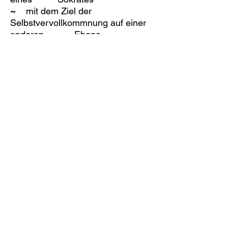
~
mit dem Ziel der
Selbstvervollkommnung auf einer
anderen Ebene.
Sie bestimmen Zeit und Ort,
vielleicht Ihren Lieblingsort,
oder Sie kommen zu mir in
die Praxis.
Ich lade Sie ein zu einem
Dialog der fliegenden
Gedanken – mit
Bodenhaftung!
Kontakt